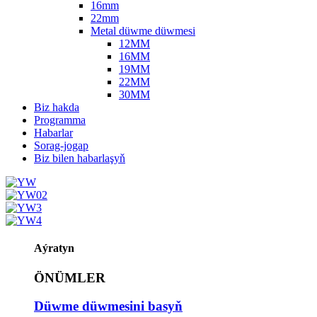
16mm
22mm
Metal düwme düwmesi
12MM
16MM
19MM
22MM
30MM
Biz hakda
Programma
Habarlar
Sorag-jogap
Biz bilen habarlaşyň
Aýratyn
ÖNÜMLER
Düwme düwmesini basyň