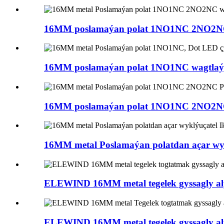
16MM poslamaýan polat 1NO1NC 2NO2NC
16MM poslamaýan polat 1NO1NC wagtlaýy
16MM poslamaýan polat 1NO1NC 2NO2NC
16MM metal Poslamaýan polatdan açar wyklý
ELEWIND 16MM metal tegelek gyssagly alý
ELEWIND 16MM metal tegelek gyssagly alý