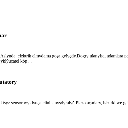
bar
.Aslynda, elektrik elmydama goşa gylyçdy.Dogry ulanylsa, adamlara p
yklýuçatel köp ...
utatory
syz sensor wyklýuçatelini tanyşdyralyň.Piezo açarlary, häzirki we g