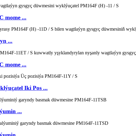
 mome ...
n ...
 mome ...
uçatel Iki Pos ...
umin ...
umin ...