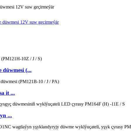
üwmesi 12V suw geçirmeýär
düwmesi (...
it ...
n ...