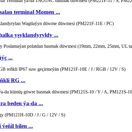
lan terminal Momen ...
ka yşyklandyryldy ...
ç ...
kli RG ...
 beden ýa-da ...
ňil bilen ...