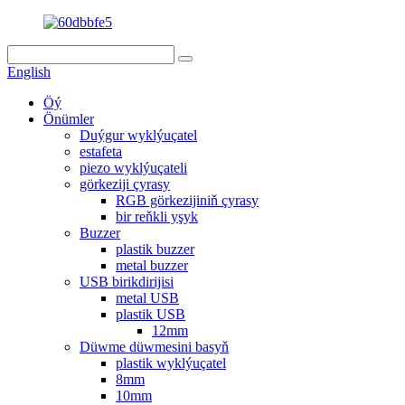
English
Öý
Önümler
Duýgur wyklýuçatel
estafeta
piezo wyklýuçateli
görkeziji çyrasy
RGB görkezijiniň çyrasy
bir reňkli yşyk
Buzzer
plastik buzzer
metal buzzer
USB birikdirijisi
metal USB
plastik USB
12mm
Düwme düwmesini basyň
plastik wyklýuçatel
8mm
10mm