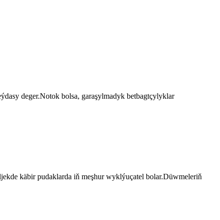
eýdasy deger.Notok bolsa, garaşylmadyk betbagtçylyklar
eljekde käbir pudaklarda iň meşhur wyklýuçatel bolar.Düwmeleriň