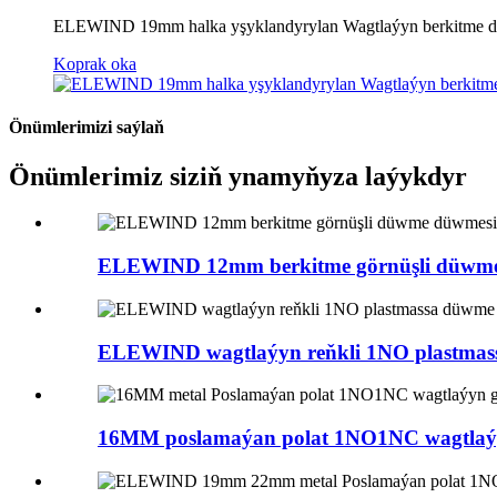
ELEWIND 19mm halka yşyklandyrylan Wagtlaýyn berkitme d
Koprak oka
Önümlerimizi saýlaň
Önümlerimiz siziň ynamyňyza laýykdyr
ELEWIND 12mm berkitme görnüşli düwme 
ELEWIND wagtlaýyn reňkli 1NO plastmassa 
16MM poslamaýan polat 1NO1NC wagtlaýy