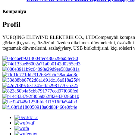
Kompaniýa
Profil
YUEQING ELEWIND ELEKTRIK CO., LTDCompanyhli kompaniýanyň işgä
görkeziji çyralary, öz-özüni täzeden dikeltmek düwmelerini, öz-özün
togtatmak düwmelerini, sazlaýjylary, USB birikdirijisini, kiçi röleleri 