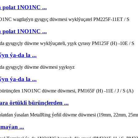
polat 1NO1NC ...
polat 1NO1NC ...
n ýa-da la ...
n ýa-da la ...
a örtükli bürünçlerden ...
maýan ...