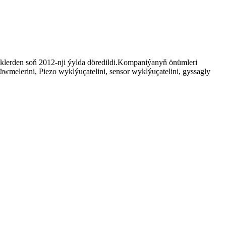
rden soň 2012-nji ýylda döredildi.Kompaniýanyň önümleri
wmelerini, Piezo wyklýuçatelini, sensor wyklýuçatelini, gyssagly