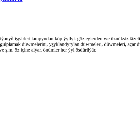
rleri tarapyndan köp ýyllyk gözleglerden we üznüksiz täzelikle
i gulplamak düwmelerini, yşyklandyrylan düwmeleri, düwmeleri, açar dü
we ş.m. öz içine alýar. önümler her ýyl ösdürilýär.