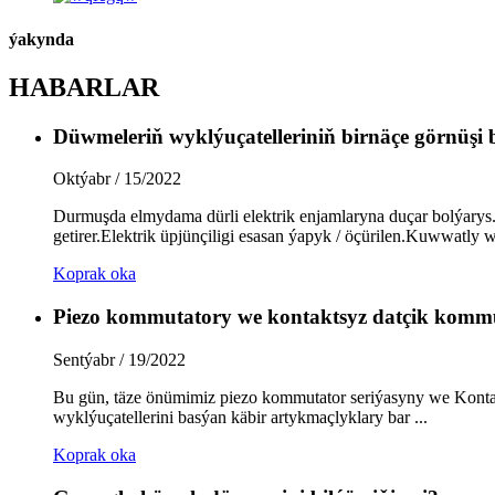
ýakynda
HABARLAR
Düwmeleriň wyklýuçatelleriniň birnäçe görnüşi 
Oktýabr / 15/2022
Durmuşda elmydama dürli elektrik enjamlaryna duçar bolýarys
getirer.Elektrik üpjünçiligi esasan ýapyk / öçürilen.Kuwwatly w
Koprak oka
Piezo kommutatory we kontaktsyz datçik komm
Sentýabr / 19/2022
Bu gün, täze önümimiz piezo kommutator seriýasyny we Kontakt
wyklýuçatellerini basýan käbir artykmaçlyklary bar ...
Koprak oka