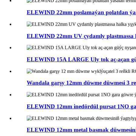
ELEWIND 22mm poslamaýan polatdan ýasa
ELEWIND 22mm UV çydamly plastmassa hal
ELEWIND 15A LARGE Uly tok aç-açan güý
Wandala garşy 12mm düwme düwmesi 3 reň
ELEWIND 12mm inedördül pursat 1NO gara
ELEWIND 12mm metal basmak düwmesini ýe